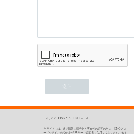
(C) 2023 DISK MARKET Co.,ltd
当サイトでは、通信情報の暗号化と実在性の証明のため、GMOグロ
ーバルサイン株式会社のSSLサーバ証明書を使用しております。 セキ