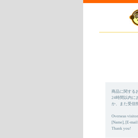
商品に関する
24時間以内
か、また受信
Overseas visitor
[Name], [E-mail
Thank you!