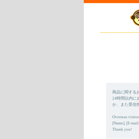
商品に関する
24時間以内
か、また受信
Overseas visitor
[Name], [E-mail
Thank you!