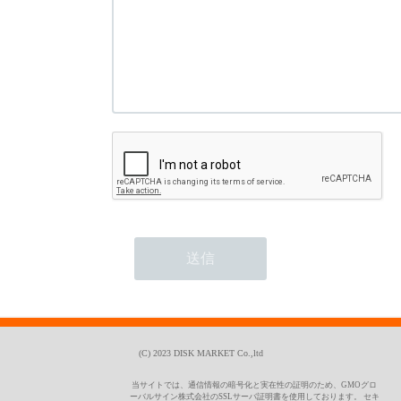
(C) 2023 DISK MARKET Co.,ltd
当サイトでは、通信情報の暗号化と実在性の証明のため、GMOグロ
ーバルサイン株式会社のSSLサーバ証明書を使用しております。 セキ