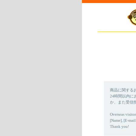
商品に関する
24時間以内
か、また受信
Overseas visitor
[Name], [E-mail
Thank you!