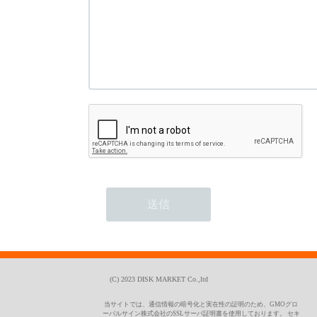
(C) 2023 DISK MARKET Co.,ltd
当サイトでは、通信情報の暗号化と実在性の証明のため、GMOグロ
ーバルサイン株式会社のSSLサーバ証明書を使用しております。 セキ