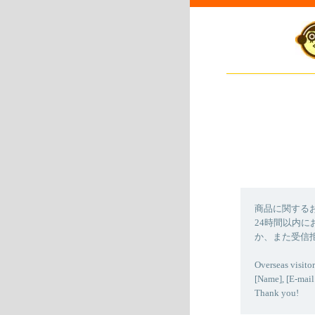
商品に関する
24時間以内
か、また受信
Overseas visitor
[Name], [E-mail
Thank you!