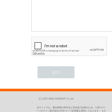
(C) 2023 DISK MARKET Co.,ltd
当サイトでは、通信情報の暗号化と実在性の証明のため、GMOグロ
ーバルサイン株式会社のSSLサーバ証明書を使用しております。 セキ